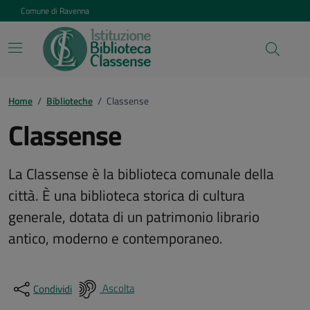
Vai ai contenuti
Vai al footer
Comune di Ravenna
Home
/
Biblioteche
/
Classense
Classense
La Classense è la biblioteca comunale della
città. È una biblioteca storica di cultura
generale, dotata di un patrimonio librario
antico, moderno e contemporaneo.
Ascolta
Condividi