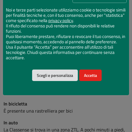
Noi e terze parti selezionate utilizziamo cookie o tecnologie simili
per finalità tecniche e, con il tuo consenso, anche per "statistica"
come specificato nella
privacy policy
.
Il rifiuto del consenso può rendere non disponibili le relative
funzioni.
Puoi liberamente prestare, rifiutare o revocare il tuo consenso, in
qualsiasi momento, accedendo al pannello delle preferenze.
Usa il pulsante “Accetta” per acconsentire all'utilizzo di tali
tecnologie. Chiudi questa informativa per continuare senza
accettare.
Indirizzo:
Via Baccarini 3 - 48121 Ravenna
Scegli e personalizza
Accetta
Come arrivare
In bicicletta
È presente una rastrelliera per bici
In auto
La Classense si trova in una zona ZTL. A pochi minuti a piedi,