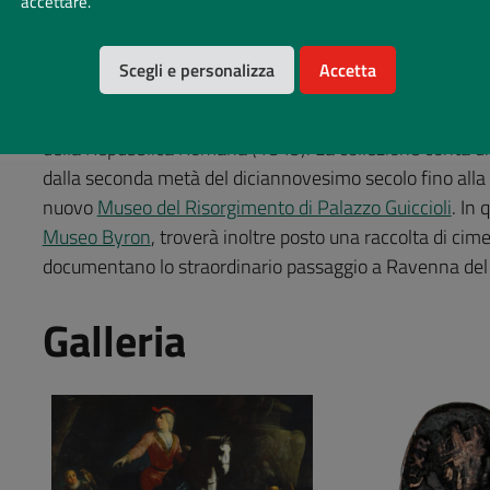
accettare.
cosiddetto “Dante pop”.
La
raccolta di cimeli e documenti risorgimentali
testim
Scegli e personalizza
Accetta
storiche che portarono all’Unità italiana e, in particolar
nella
trafila garibaldina
, la fuga di Giuseppe Garibaldi nell
della Repubblica Romana (1849). La collezione conta di
dalla seconda metà del diciannovesimo secolo fino alla
nuovo
Museo del Risorgimento di Palazzo Guiccioli
. In 
Museo Byron
, troverà inoltre posto una raccolta di cime
documentano lo straordinario passaggio a Ravenna de
Galleria