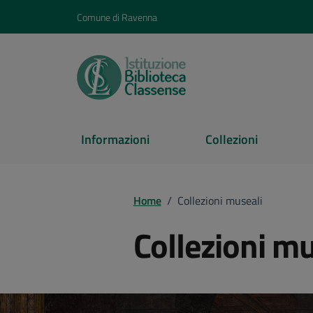
Vai ai contenuti
Vai al footer
Comune di Ravenna
Informazioni
Collezioni
Home
/
Collezioni museali
Collezioni mu