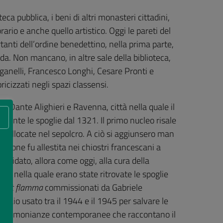
ca pubblica, i beni di altri monasteri cittadini,
rario e anche quello artistico. Oggi le pareti del
anti dell’ordine benedettino, nella prima parte,
onda. Non mancano, in altre sale della biblioteca,
anelli, Francesco Longhi, Cesare Pronti e
icizzati negli spazi classensi.
a Dante Alighieri e Ravenna, città nella quale il
mente le spoglie dal 1321. Il primo nucleo risale
ricollocate nel sepolcro. A ciò si aggiunsero man
ezione fu allestita nei chiostri francescani a
, affidato, allora come oggi, alla cura della
gnea nella quale erano state ritrovate le spoglie
a est flamma
commissionati da Gabriele
ciaio usato tra il 1944 e il 1945 per salvare le
ti testimonianze contemporanee che raccontano il