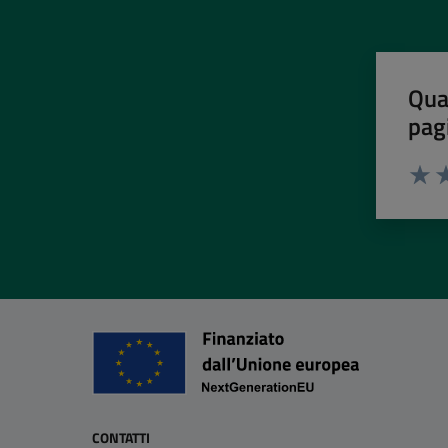
Qua
pag
Valut
Va
CONTATTI