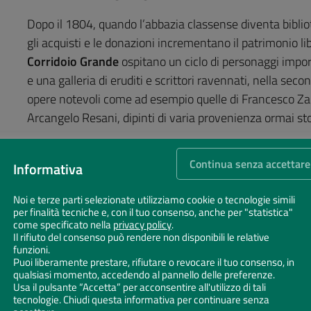
Dopo il 1804, quando l’abbazia classense diventa bibliote
gli acquisti e le donazioni incrementano il patrimonio lib
Corridoio Grande
ospitano un ciclo di personaggi import
e una galleria di eruditi e scrittori ravennati, nella sec
opere notevoli come ad esempio quelle di Francesco Zag
Arcangelo Resani, dipinti di varia provenienza ormai stor
La collezione dantesca
documenta lo stretto rapporto tr
Continua senza accettare
Informativa
poeta visse gli ultimi anni e che ne custodisce amorevol
al 1865, anno in cui le ossa di Dante furono ritrovate e 
Noi e terze parti selezionate utilizziamo cookie o tecnologie simili
mano altri oggetti di varia natura finché nel 1921 la coll
per finalità tecniche e, con il tuo consenso, anche per "statistica"
formare il Museo Dantesco (oggi
Museo e Casa Dante
)
come specificato nella
privacy policy
.
Il rifiuto del consenso può rendere non disponibili le relative
Classense. Tra i beni più notevoli vi sono: la cassetta li
funzioni.
del poeta; diverse opere di Carlo Wostry; i sacchi
Inclus
Puoi liberamente prestare, rifiutare o revocare il tuo consenso, in
qualsiasi momento, accedendo al pannello delle preferenze.
d’Annunzio ad Adolfo de Carolis nel 1921; il forziere d’ac
Usa il pulsante “Accetta” per acconsentire all'utilizzo di tali
ossa di Dante dai pericoli della guerra e le interessan
tecnologie. Chiudi questa informativa per continuare senza