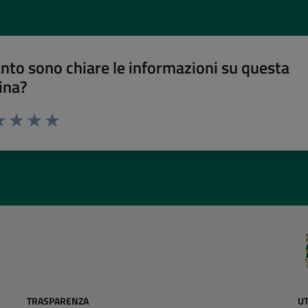
nto sono chiare le informazioni su questa
ina?
a 1 stelle su 5
luta 2 stelle su 5
Valuta 3 stelle su 5
Valuta 4 stelle su 5
Valuta 5 stelle su 5
TRASPARENZA
UT