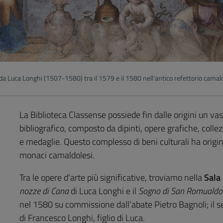
da Luca Longhi (1507-1580) tra il 1579 e il 1580 nell’antico refettorio cama
La Biblioteca Classense possiede fin dalle origini un v
bibliografico, composto da dipinti, opere grafiche, colle
e medaglie. Questo complesso di beni culturali ha origine
monaci camaldolesi.
Tra le opere d’arte più significative, troviamo nella
Sala
nozze di Cana
di Luca Longhi e il
Sogno di San Romualdo
nel 1580 su commissione dall’abate Pietro Bagnoli; il sec
di Francesco Longhi, figlio di Luca.