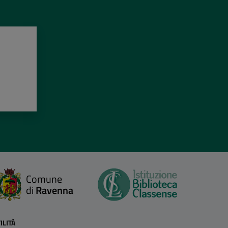
Comune
di
Ravenna
ILITÀ