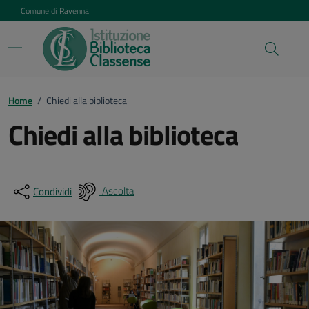
Vai ai contenuti
Vai al footer
Comune di Ravenna
Home
/
Chiedi alla biblioteca
Chiedi alla biblioteca
Ascolta
Condividi