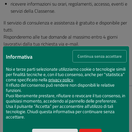
ricevere informazioni su orari, regolamenti, accesso, eventi e
servizi della Classense.
Il servizio di consulenza e assistenza è gratuito e disponibile per
tutti.
Risponderemo alle tue domande al massimo entro 4 giorni
lavorativi dalla tua richiesta via e-mail.
Informativa
Continua senza accettare
Pagina aggiornata il 27/05/2024
Noi e terze parti selezionate utilizziamo cookie o tecnologie simili
per finalità tecniche e, con il tuo consenso, anche per "statistica"
IN BIBLIOTECA
come specificato nella
privacy policy
.
Il rifiuto del consenso può rendere non disponibili le relative
funzioni.
Iscrizione e informazioni
Puoi liberamente prestare, rifiutare o revocare il tuo consenso, in
qualsiasi momento, accedendo al pannello delle preferenze.
Prestito e prenotazione
Usa il pulsante “Accetta” per acconsentire all'utilizzo di tali
tecnologie. Chiudi questa informativa per continuare senza
Riproduzioni
accettare.
Consultazione