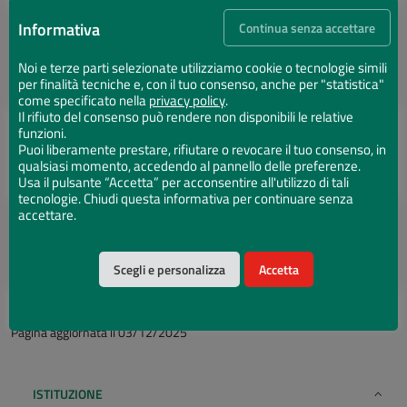
Informativa
Continua senza accettare
Regolamento per l’utilizzo degli spazi (PDF 55
KB)
Noi e terze parti selezionate utilizziamo cookie o tecnologie simili
per finalità tecniche e, con il tuo consenso, anche per "statistica"
come specificato nella
privacy policy
.
Il rifiuto del consenso può rendere non disponibili le relative
funzioni.
Puoi liberamente prestare, rifiutare o revocare il tuo consenso, in
Manuale d’uso delle sale
qualsiasi momento, accedendo al pannello delle preferenze.
Usa il pulsante “Accetta” per acconsentire all'utilizzo di tali
tecnologie. Chiudi questa informativa per continuare senza
accettare.
Manuale d’uso delle sale (PDF 64 KB)
Scegli e personalizza
Accetta
Pagina aggiornata il 03/12/2025
ISTITUZIONE