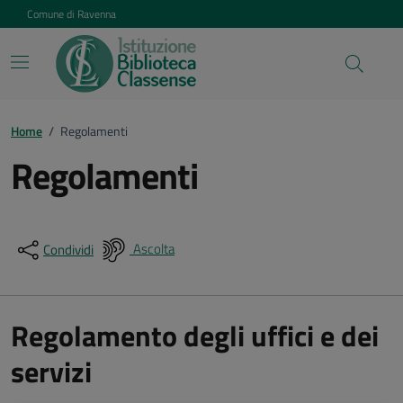
Vai ai contenuti
Vai al footer
Comune di Ravenna
Home
/
Regolamenti
Regolamenti
Ascolta
Condividi
Regolamento degli uffici e dei
servizi