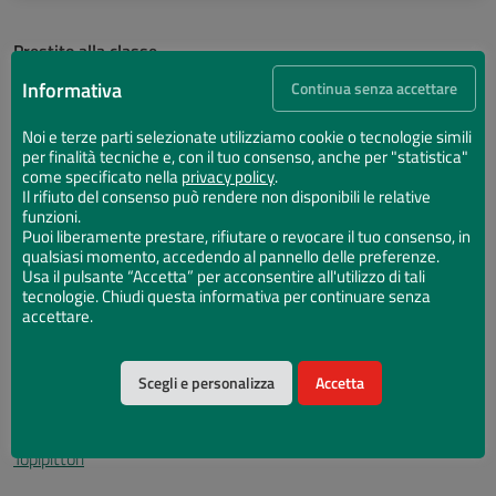
Prestito alla classe
Gli insegnanti possono richiedere alle biblioteche libri da portare
Informativa
Continua senza accettare
in classe. Il prestito viene registrato alla classe e dura 60 giorni.
Alla scadenza del prestito è possibile richiederne altri.
Noi e terze parti selezionate utilizziamo cookie o tecnologie simili
per finalità tecniche e, con il tuo consenso, anche per "statistica"
Per approfondire: libri, riviste, blog
come specificato nella
privacy policy
.
Il rifiuto del consenso può rendere non disponibili le relative
funzioni.
Libri
Puoi liberamente prestare, rifiutare o revocare il tuo consenso, in
Libri sull’educazione alla lettura in biblioteca Classense
qualsiasi momento, accedendo al pannello delle preferenze.
Riviste
Usa il pulsante “Accetta” per acconsentire all'utilizzo di tali
tecnologie. Chiudi questa informativa per continuare senza
Andersen
(disponibile in
biblioteca
)
accettare.
Il pepe verde
(disponibile in
biblioteca
)
Liber
(disponibile in
biblioteca
)
Blog e risorse online
Scegli e personalizza
Accetta
Biblioragazzi
Testefiorite
Topipittori