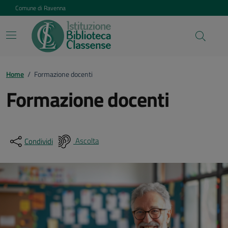
Vai ai contenuti
Vai al footer
Comune di Ravenna
Home
/
Formazione docenti
Formazione docenti
Ascolta
Condividi