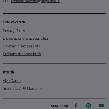
PEC:
comune.ravenna@legalmail.it
TRASPARENZA
Privacy Policy
Dichiarazione di accessibilità
Obiettivi di accessibilità
Problemi di accessibilità
UTILITÀ
Viva Dante
Scarica la APP Classense
Facebook
Instagram
Yo
SEGUICI SU