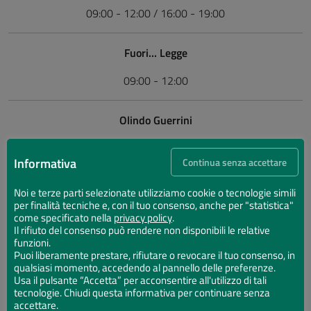
09:00 - 12:00 / 16:00 - 19:00
Fuori... Legge
09:00 - 12:00
Olindo Guerrini
09:00 - 12:00 / 16:00 - 19:00
Informativa
Continua senza accettare
Manara Valgimigli
Noi e terze parti selezionate utilizziamo cookie o tecnologie simili
per finalità tecniche e, con il tuo consenso, anche per "statistica"
16:00 - 19:00
come specificato nella
privacy policy
.
Il rifiuto del consenso può rendere non disponibili le relative
funzioni.
Puoi liberamente prestare, rifiutare o revocare il tuo consenso, in
Per gli orari completi 👉
clicca sul nome della biblioteca
qualsiasi momento, accedendo al pannello delle preferenze.
Usa il pulsante “Accetta” per acconsentire all'utilizzo di tali
nell’elenco delle sedi
tecnologie. Chiudi questa informativa per continuare senza
La
sala riservata
per consultare i materiali antichi e rari
accettare.