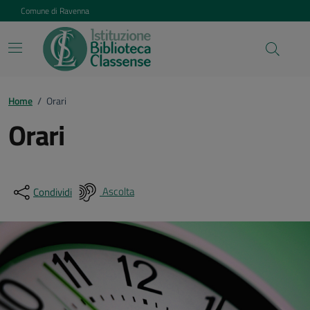
Vai ai contenuti
Vai al footer
Comune di Ravenna
Home
/
Orari
Orari
Ascolta
Condividi