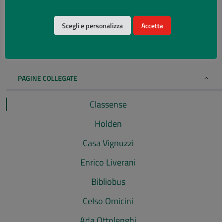
della Biblioteca Classense e dell’Archivio Storico Comunale o
alcune pubblicazioni moderne non ammesse al prestito
Scegli e personalizza
Accetta
esterno è aperta
dal martedì al sabato dalle 9 alle 13
Se vuoi visitare l’Aula Magna e l’antico refettorio, oggi Sala
Dantesca,
clicca qui
PAGINE COLLEGATE
Classense
Holden
Casa Vignuzzi
Enrico Liverani
Bibliobus
Celso Omicini
Ada Ottolenghi