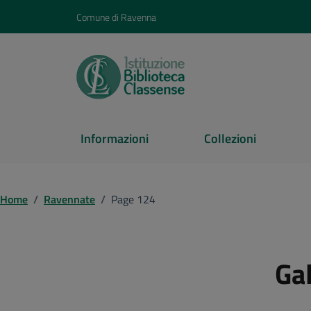
Vai ai contenuti
Vai al footer
Comune di Ravenna
Informazioni
Collezioni
Home
/
Ravennate
/
Page 124
Gal