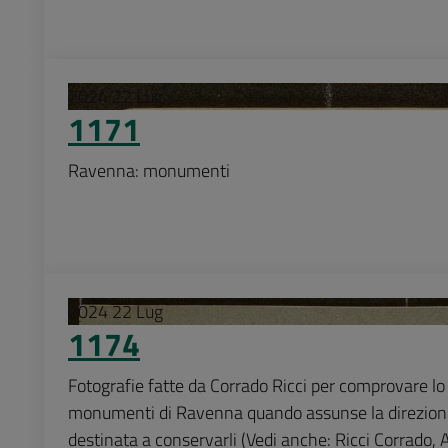
2024
22
Lug
1171
Ravenna: monumenti
2024
22
Lug
1174
Fotografie fatte da Corrado Ricci per comprovare lo 
monumenti di Ravenna quando assunse la direzione
destinata a conservarli (Vedi anche: Ricci Corrado, A