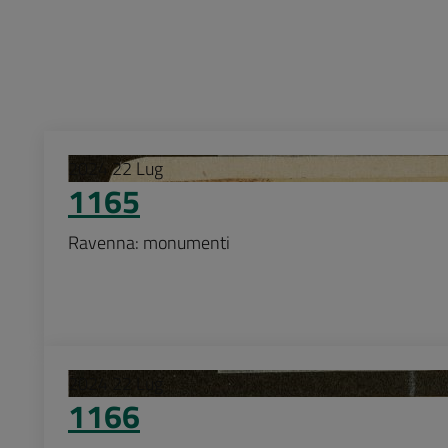
2024
22
Lug
1165
Ravenna: monumenti
2024
22
Lug
1166