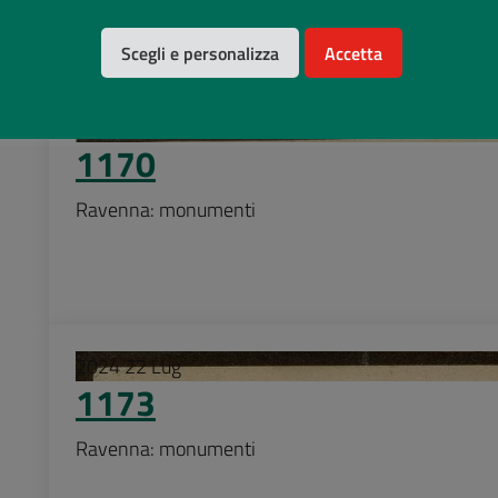
Scegli e personalizza
Accetta
2024
22
Lug
1170
Ravenna: monumenti
2024
22
Lug
1173
Ravenna: monumenti