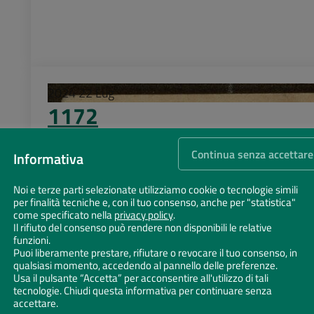
2024
22
Lug
1172
Ravenna: monumenti
Continua senza accettare
Informativa
Noi e terze parti selezionate utilizziamo cookie o tecnologie simili
per finalità tecniche e, con il tuo consenso, anche per "statistica"
come specificato nella
privacy policy
.
Il rifiuto del consenso può rendere non disponibili le relative
funzioni.
2024
22
Lug
Puoi liberamente prestare, rifiutare o revocare il tuo consenso, in
1169
qualsiasi momento, accedendo al pannello delle preferenze.
Usa il pulsante “Accetta” per acconsentire all'utilizzo di tali
tecnologie. Chiudi questa informativa per continuare senza
Ravenna: monumenti
accettare.