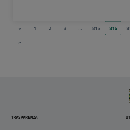
«
1
2
3
…
815
816
8
»
TRASPARENZA
UT