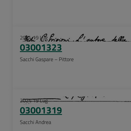
2024
19
Lug
03001323
Sacchi Gaspare – Pittore
2024
19
Lug
03001319
Sacchi Andrea