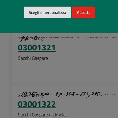
Sacco – di tre staia colme di Ravenna
Scegli e personalizza
Accetta
2024
19
Lug
03001321
Sacchi Gaspare
2024
19
Lug
03001322
Sacchi Gaspare da Imola