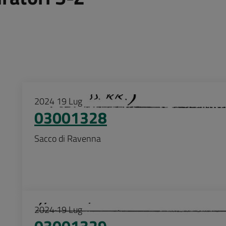
2024
19
Lug
03001328
Sacco di Ravenna
2024
19
Lug
03001329