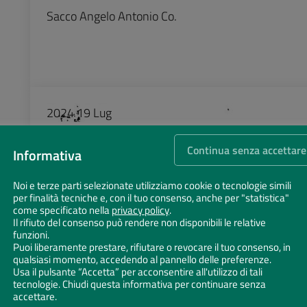
Sacco Angelo Antonio Co.
2024
19
Lug
03001327
Continua senza accettare
Informativa
Sacco di Ravenna
Noi e terze parti selezionate utilizziamo cookie o tecnologie simili
per finalità tecniche e, con il tuo consenso, anche per "statistica"
come specificato nella
privacy policy
.
Il rifiuto del consenso può rendere non disponibili le relative
funzioni.
Puoi liberamente prestare, rifiutare o revocare il tuo consenso, in
2024
19
Lug
qualsiasi momento, accedendo al pannello delle preferenze.
Usa il pulsante “Accetta” per acconsentire all'utilizzo di tali
03001324
tecnologie. Chiudi questa informativa per continuare senza
accettare.