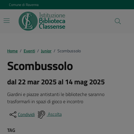
Vai ai contenuti
Vai al footer
Comune di Ravenna
Home
/
Eventi
/
Junior
/
Scombussolo
Scombussolo
dal 22 mar 2025 al 14 mag 2025
Giardini e piazze antistanti le biblioteche saranno
trasformarli in spazi di gioco e incontro
Ascolta
Condividi
TAG