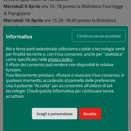
Mercoledì 9 Aprile
ore 15-18 presso la Biblioteca Fuorilegge
di Piangipane
Mercoledì 16 Aprile
ore 15.30-18.30 presso la Biblioteca
Celso Omicini di Castiglione
Sabato 3 Maggio
ore 15.30-18.30 presso la Biblioteca Punto
Informativa
Continua senza accettare
Lettura Iqbal Masih di Roncalceci
Mercoledì 7 Maggio
ore 15-18 presso la Biblioteca Fuorilegge
Noi e terze parti selezionate utilizziamo cookie o tecnologie simili
per finalità tecniche e, con il tuo consenso, anche per "statistica"
di Piangipane
come specificato nella
privacy policy
.
Mercoledì 14 Maggio
ore 15.30-18.30 presso la Biblioteca
Il rifiuto del consenso può rendere non disponibili le relative
Celso Omicini di Castiglione
funzioni.
Puoi liberamente prestare, rifiutare o revocare il tuo consenso, in
qualsiasi momento, accedendo al pannello delle preferenze.
Date e orari
Usa il pulsante “Accetta” per acconsentire all'utilizzo di tali
tecnologie. Chiudi questa informativa per continuare senza
accettare.
22
15:30 - Inizio evento
Scegli e personalizza
Accetta
MAR