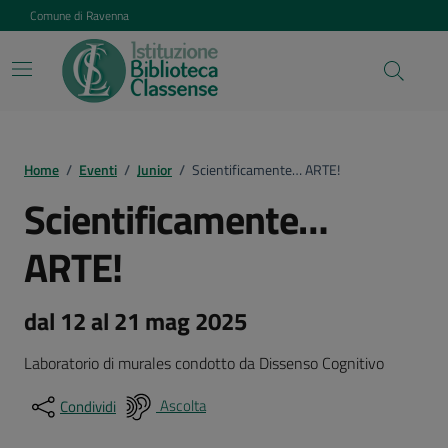
Vai ai contenuti
Vai al footer
Comune di Ravenna
Home
/
Eventi
/
Junior
/
Scientificamente… ARTE!
Scientificamente…
ARTE!
dal 12 al 21 mag 2025
Laboratorio di murales condotto da Dissenso Cognitivo
Ascolta
Condividi