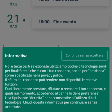
MAG
21
18:00 - Fine evento
MAG
Aggiungi al calendario
Informativa
Continua senza accettare
Mappa
Noi e terze parti selezionate utilizziamo cookie o tecnologie simili
per finalità tecniche e, con il tuo consenso, anche per "statistica"
come specificato nella
privacy policy
.
Il rifiuto del consenso può rendere non disponibili le relative
funzioni.
Puoi liberamente prestare, rifiutare o revocare il tuo consenso, in
qualsiasi momento, accedendo al pannello delle preferenze.
×
Usa il pulsante “Accetta” per acconsentire all'utilizzo di tali
Scientificamente… ARTE!
tecnologie. Chiudi questa informativa per continuare senza
Largo Walter Magnavacchi 4 - 48122 Marina di
accettare.
Ravenna (RA)
Portami