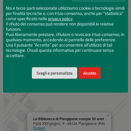
MAG
Noi e terze parti selezionate utilizziamo cookie o tecnologie simili
per finalità tecniche e, con il tuo consenso, anche per "statistica"
28
come specificato nella
privacy policy
.
19:00 - Fine evento
Il rifiuto del consenso può rendere non disponibili le relative
funzioni.
MAG
Puoi liberamente prestare, rifiutare o revocare il tuo consenso, in
qualsiasi momento, accedendo al pannello delle preferenze.
Usa il pulsante “Accetta” per acconsentire all'utilizzo di tali
tecnologie. Chiudi questa informativa per continuare senza
accettare.
Aggiungi al calendario
Scegli e personalizza
Accetta
Mappa
×
La Biblioteca di Piangipane compie 30 anni
P.zza XXII giugno, 9 - 48124 Piangipane (RA)
Portami