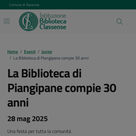
Vai ai contenuti
Vai al footer
Comune di Ravenna
Home
/
Eventi
/
Junior
/
La Biblioteca di Piangipane compie 30 anni
La Biblioteca di
Piangipane compie 30
anni
28 mag 2025
Una festa per tutta la comunità