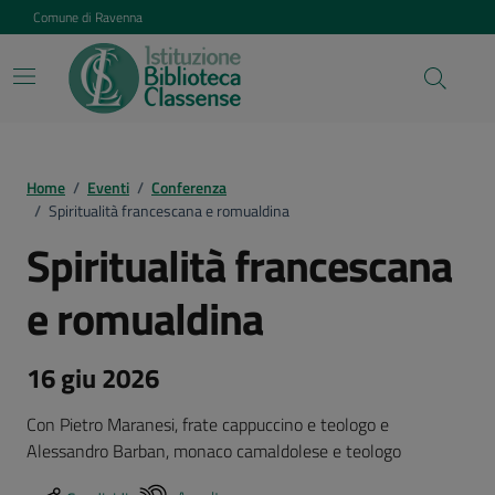
Vai ai contenuti
Vai al footer
Comune di Ravenna
Home
/
Eventi
/
Conferenza
/
Spiritualità francescana e romualdina
Spiritualità francescana
e romualdina
16 giu 2026
Con Pietro Maranesi, frate cappuccino e teologo e
Alessandro Barban, monaco camaldolese e teologo