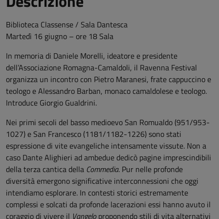
Descrizione
Biblioteca Classense / Sala Dantesca
Martedì 16 giugno – ore 18 Sala
In memoria di Daniele Morelli, ideatore e presidente
dell’Associazione Romagna-Camaldoli, il Ravenna Festival
organizza un incontro con Pietro Maranesi, frate cappuccino e
teologo e Alessandro Barban, monaco camaldolese e teologo.
Introduce Giorgio Gualdrini.
Nei primi secoli del basso medioevo San Romualdo (951/953-
1027) e San Francesco (1181/1182-1226) sono stati
espressione di vite evangeliche intensamente vissute. Non a
caso Dante Alighieri ad ambedue dedicò pagine imprescindibili
della terza cantica della
Commedia
. Pur nelle profonde
diversità emergono significative interconnessioni che oggi
intendiamo esplorare. In contesti storici estremamente
complessi e solcati da profonde lacerazioni essi hanno avuto il
coraggio di vivere il
Vangelo
proponendo stili di vita alternativi