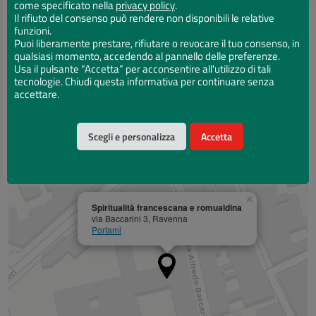
come specificato nella
privacy policy
.
Il rifiuto del consenso può rendere non disponibili le relative
funzioni.
Puoi liberamente prestare, rifiutare o revocare il tuo consenso, in
qualsiasi momento, accedendo al pannello delle preferenze.
Aggiungi al calendario
Usa il pulsante “Accetta” per acconsentire all'utilizzo di tali
tecnologie. Chiudi questa informativa per continuare senza
accettare.
Mappa
Scegli e personalizza
Accetta
×
Spiritualità francescana e romualdina
via Baccarini 3, Ravenna
Portami