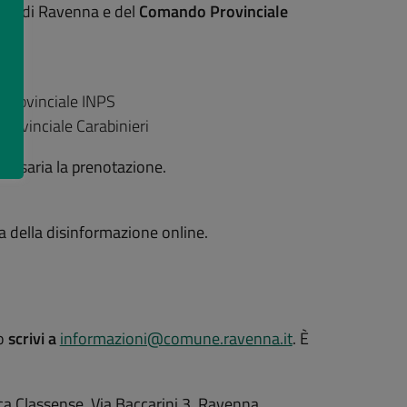
NPS
di Ravenna e del
Comando Provinciale
 Provinciale INPS
rovinciale Carabinieri
ecessaria la prenotazione.
a della disinformazione online.
o
scrivi a
informazioni@comune.ravenna.it
. È
ca Classense, Via Baccarini 3, Ravenna.