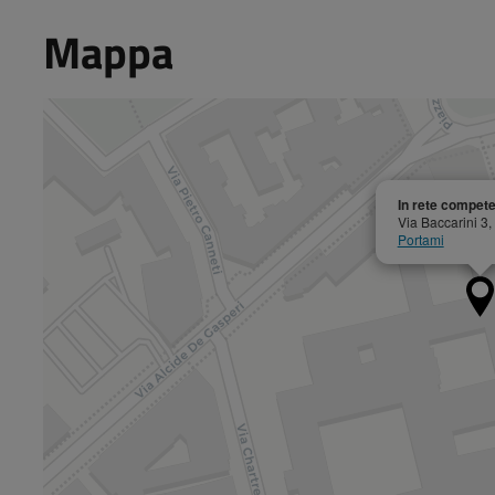
Mappa
In rete competen
Via Baccarini 3
Portami