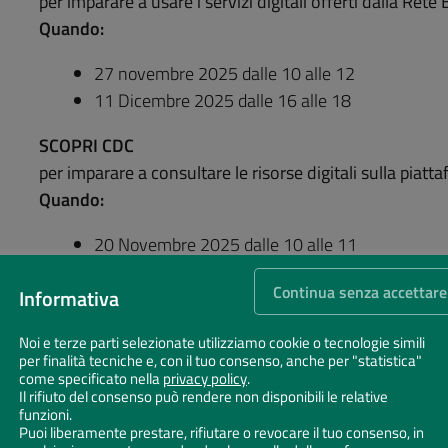
per imparare a usare i servizi digitali offerti dalla Re
Quando:
27 novembre 2025 dalle 10 alle 12
11 Dicembre 2025 dalle 16 alle 18
SCOPRI CDC
per imparare a consultare le risorse digitali sulla piatt
Quando:
20 Novembre 2025 dalle 10 alle 11
13 Gennaio 2026 dalle 16 alle 17
Continua senza accettare
Informativa
Se vuoi partecipare
prenota al numero 0544 482112
previsto un numero massimo di 15 partecipanti.
Noi e terze parti selezionate utilizziamo cookie o tecnologie simili
per finalità tecniche e, con il tuo consenso, anche per "statistica"
come specificato nella
privacy policy
.
INCONTRI PER NAVIGARE SICURI IN RETE
Il rifiuto del consenso può rendere non disponibili le relative
funzioni.
NON CADERE NELLA RETE!
Puoi liberamente prestare, rifiutare o revocare il tuo consenso, in