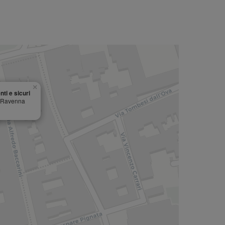
×
ti e sicuri
, Ravenna