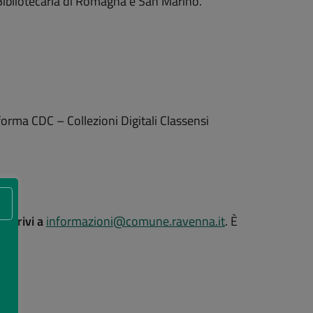
te Bibliotecaria di Romagna e San Marino.
aforma CDC – Collezioni Digitali Classensi
o
scrivi a
informazioni@comune.ravenna.it
. È