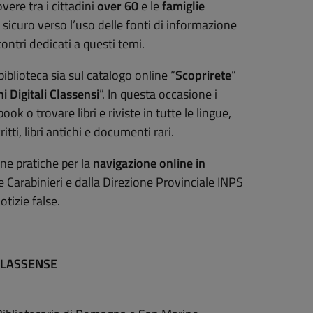
ere tra i cittadini
over 60
e le
famiglie
 sicuro verso l’uso delle fonti di informazione
ontri dedicati a questi temi.
a biblioteca sia sul catalogo online “
Scoprirete
”
i Digitali Classensi
”. In questa occasione i
ok o trovare libri e riviste in tutte le lingue,
ti, libri antichi e documenti rari.
one pratiche per la
navigazione online in
e Carabinieri e dalla Direzione Provinciale INPS
tizie false.
 CLASSENSE