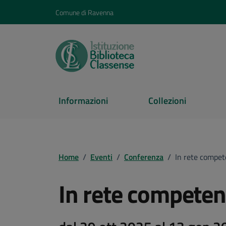
Vai ai contenuti
Vai al footer
Comune di Ravenna
Informazioni
Collezioni
Home
/
Eventi
/
Conferenza
/
In rete compete
In rete competent