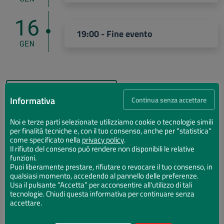
16
19:00 - Fine evento
GEN
Aggiungi al calendario
Informativa
Continua senza accettare
Noi e terze parti selezionate utilizziamo cookie o tecnologie simili
Mappa
per finalità tecniche e, con il tuo consenso, anche per "statistica"
come specificato nella
privacy policy
.
Il rifiuto del consenso può rendere non disponibili le relative
funzioni.
Puoi liberamente prestare, rifiutare o revocare il tuo consenso, in
qualsiasi momento, accedendo al pannello delle preferenze.
Usa il pulsante “Accetta” per acconsentire all'utilizzo di tali
×
tecnologie. Chiudi questa informativa per continuare senza
Il viaggio sentimentale di Daniele Zovi
accettare.
Via Baccarini 5, Ravenna
Portami