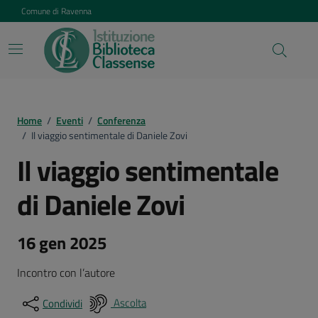
Vai ai contenuti
Vai al footer
Comune di Ravenna
Home
/
Eventi
/
Conferenza
/
Il viaggio sentimentale di Daniele Zovi
Il viaggio sentimentale
di Daniele Zovi
16 gen 2025
Incontro con l’autore
Ascolta
Condividi