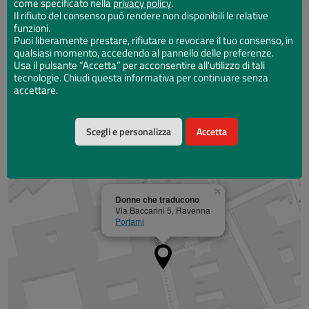
come specificato nella
privacy policy
.
Il rifiuto del consenso può rendere non disponibili le relative
funzioni.
Puoi liberamente prestare, rifiutare o revocare il tuo consenso, in
qualsiasi momento, accedendo al pannello delle preferenze.
Aggiungi al calendario
Usa il pulsante “Accetta” per acconsentire all'utilizzo di tali
tecnologie. Chiudi questa informativa per continuare senza
accettare.
Mappa
Scegli e personalizza
Accetta
×
Donne che traducono
Via Baccarini 5, Ravenna
Portami