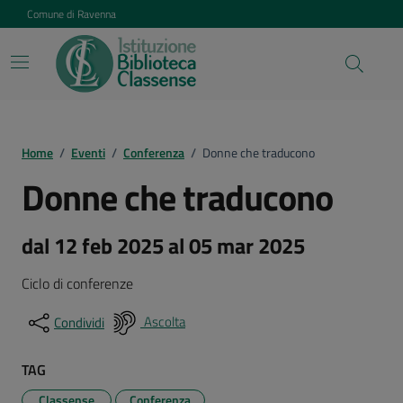
Vai ai contenuti
Vai al footer
Comune di Ravenna
Home
/
Eventi
/
Conferenza
/
Donne che traducono
Donne che traducono
dal 12 feb 2025 al 05 mar 2025
Ciclo di conferenze
Ascolta
Condividi
TAG
Classense
Conferenza