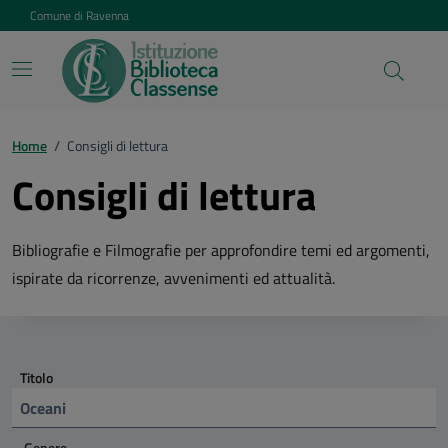
Vai ai contenuti
Vai al footer
Comune di Ravenna
Home
/
Consigli di lettura
Consigli di lettura
Bibliografie e Filmografie per approfondire temi ed argomenti,
ispirate da ricorrenze, avvenimenti ed attualità.
Titolo
Genere