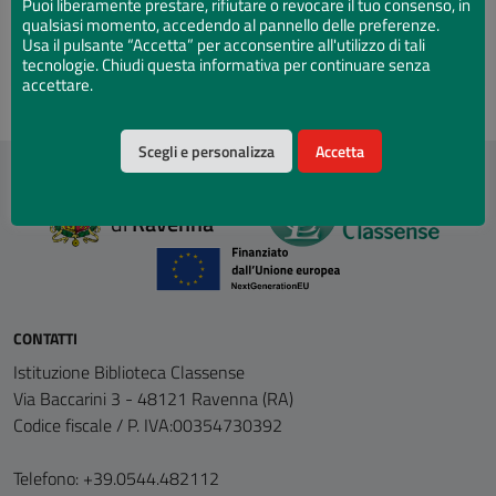
Puoi liberamente prestare, rifiutare o revocare il tuo consenso, in
Genere
qualsiasi momento, accedendo al pannello delle preferenze.
Usa il pulsante “Accetta” per acconsentire all'utilizzo di tali
Natura
Scienza
tecnologie. Chiudi questa informativa per continuare senza
accettare.
Scegli e personalizza
Accetta
Comune
di
Ravenna
CONTATTI
Istituzione Biblioteca Classense
Via Baccarini 3 - 48121 Ravenna (RA)
Codice fiscale / P. IVA:00354730392
Telefono: +39.0544.482112