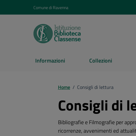
Vai ai contenuti
Vai al footer
Comune di Ravenna
Informazioni
Collezioni
Home
/
Consigli di lettura
Consigli di l
Bibliografie e Filmografie per app
ricorrenze, avvenimenti ed attualit