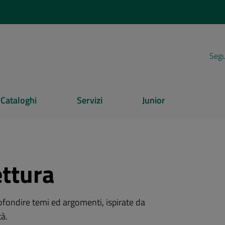
Segui
Cataloghi
Servizi
Junior
ettura
rofondire temi ed argomenti, ispirate da
à.