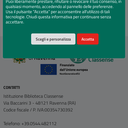
Puoi liberamente prestare, rifiutare o revocare il tuo consenso, in
Genere
qualsiasi momento, accedendo al pannello delle preferenze.
Usa il pulsante “Accetta” per acconsentire all'utilizzo di tali
Albi illustrati
Autori e Autrici
Poesia
tecnologie. Chiudi questa informativa per continuare senza
accettare.
Scegli e personalizza
Accetta
Comune
di
Ravenna
CONTATTI
Istituzione Biblioteca Classense
Via Baccarini 3 - 48121 Ravenna (RA)
Codice fiscale / P. IVA:00354730392
Telefono: +39.0544.482112