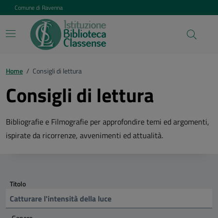
Vai ai contenuti
Vai al footer
Comune di Ravenna
Home
/
Consigli di lettura
Consigli di lettura
Bibliografie e Filmografie per approfondire temi ed argomenti,
ispirate da ricorrenze, avvenimenti ed attualità.
Titolo
Genere