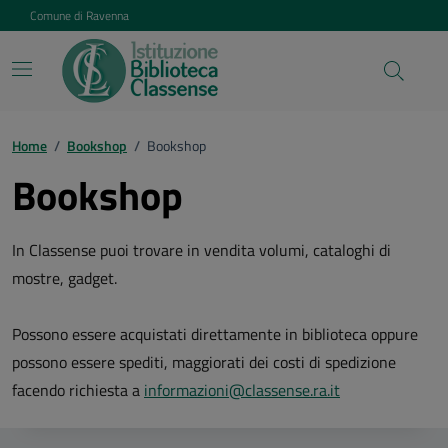
Vai ai contenuti
Vai al footer
Comune di Ravenna
Home
/
Bookshop
/
Bookshop
Bookshop
In Classense puoi trovare in vendita volumi, cataloghi di
mostre, gadget.
Possono essere acquistati direttamente in biblioteca oppure
possono essere spediti, maggiorati dei costi di spedizione
facendo richiesta a
informazioni@classense.ra.it