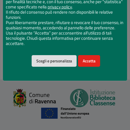
(1400-1700)
per finalità tecniche e, con il tuo consenso, anche per "statistica"
come specificato nella
privacy policy
.
Il rifiuto del consenso può rendere non disponibili le relative
Prezzo:
€ 25,00
funzioni.
Puoi liberamente prestare, rifiutare o revocare il tuo consenso, in
A cura di:
Claudia Giuliani, Donatino Domini, Stefano Arieti
qualsiasi momento, accedendo al pannello delle preferenze.
Usa il pulsante “Accetta” per acconsentire all'utilizzo di tali
Bologna, Bononia University Press, 2010
tecnologie. Chiudi questa informativa per continuare senza
324 p., ill.
accettare.
Catalogo della mostra. Ravenna, 26 settembre 2010 - 9 gennaio
2011
Scegli e personalizza
Accetta
Comune
di
Ravenna