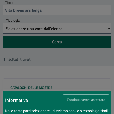
Titolo
Tipologia
Cerca
1 risultati trovati
CATALOGHI DELLE MOSTRE
Vita brevis ars longa
Informativa
Continua senza accettare
Il sapere medico a Ravenna attraverso i
libri antichi della Biblioteca Classense
Noi e terze parti selezionate utilizziamo cookie o tecnologie simili