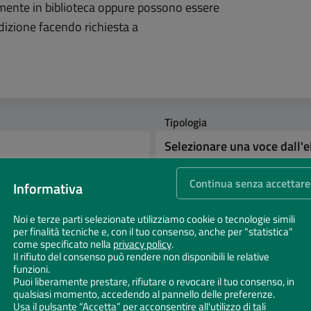
mente in biblioteca oppure possono essere
edizione facendo richiesta a
Tipologia
Continua senza accettare
Informativa
Noi e terze parti selezionate utilizziamo cookie o tecnologie simili
per finalità tecniche e, con il tuo consenso, anche per "statistica"
come specificato nella
privacy policy
.
Il rifiuto del consenso può rendere non disponibili le relative
funzioni.
Puoi liberamente prestare, rifiutare o revocare il tuo consenso, in
qualsiasi momento, accedendo al pannello delle preferenze.
Usa il pulsante “Accetta” per acconsentire all'utilizzo di tali