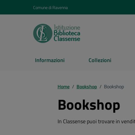
Vai ai contenuti
Vai al footer
Comune di Ravenna
Informazioni
Collezioni
Home
/
Bookshop
/
Bookshop
Bookshop
In Classense puoi trovare in vendi